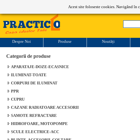
Program de lucru: L-V: 9-17
Acest site foloseste cookies. Navigând în c
Despre Noi
Produse
Noutăți
Categorii de produse
APARATAJE-DOZE-ECASNICE
ILUMINAT-TOATE
CORPURI DE ILUMINAT
PPR
CUPRU
CAZANE RADIATOARE ACCESORII
SAMOTE REFRACTARE
HIDROFOARE, MOTOPOMPE
SCULE ELECTRICE-ACC
PLINTE, ACCESORII, COLTARE