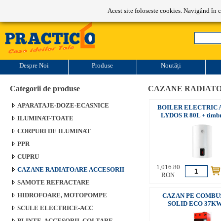
Program de lucru: L-V: 9-17
Acest site foloseste cookies. Navigând în c
Despre Noi
Produse
Noutăți
Categorii de produse
CAZANE RADIATO
APARATAJE-DOZE-ECASNICE
BOILER ELECTRIC 
LYDOS R 80L + timb
ILUMINAT-TOATE
CORPURI DE ILUMINAT
PPR
CUPRU
1,016.80
CAZANE RADIATOARE ACCESORII
RON
SAMOTE REFRACTARE
HIDROFOARE, MOTOPOMPE
CAZAN PE COMBU
SOLID ECO 37K
SCULE ELECTRICE-ACC
PLINTE, ACCESORII, COLTARE