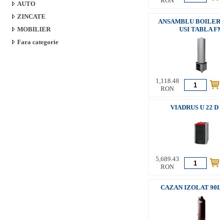
RON
AUTO
ZINCATE
ANSAMBLU BOILER 
MOBILIER
USI TABLA F
Fara categorie
1,118.48
RON
VIADRUS U 22 D 
5,689.43
RON
CAZAN IZOLAT 90