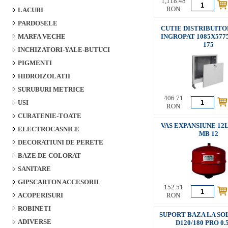
1,118.48
RON
LACURI
PARDOSELE
CUTIE DISTRIBUIT
MARFA VECHE
INGROPAT 1085X5775
175
INCHIZATORI-YALE-BUTUCI
PIGMENTI
HIDROIZOLATII
SURUBURI METRICE
406.71
USI
RON
CURATENIE-TOATE
VAS EXPANSIUNE 12
ELECTROCASNICE
MB 12
DECORATIUNI DE PERETE
BAZE DE COLORAT
SANITARE
GIPSCARTON ACCESORII
152.51
ACOPERISURI
RON
ROBINETI
SUPORT BAZA LA SOL
ADIVERSE
D120/180 PRO 0