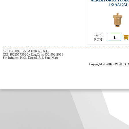
AERISITOR AUTOMA
1/2 AA12M
24.39
RON
S.C. DRUDGERY M FOR A S.R.L.
CUI: RO25573020 / Reg.Com: J30/406/2009
Str. Infratirii Nr.3, Tasnad, Jud. Satu Mare
Copyright © 2009 - 2020.
S.C