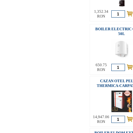
1,352.34
RON
BOILER ELECTRIC
50L
650.75
RON
CAZAN OTEL PE
THERMICA-CARPAT
14,947.06
RON
BOILER ELDOM EX