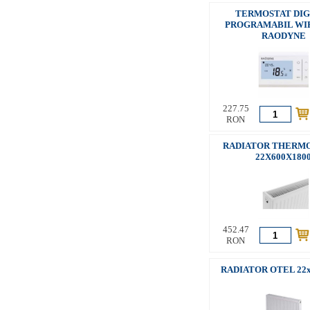
TERMOSTAT DIG
PROGRAMABIL WI
RAODYNE
227.75
RON
RADIATOR THERM
22X600X180
452.47
RON
RADIATOR OTEL 22x