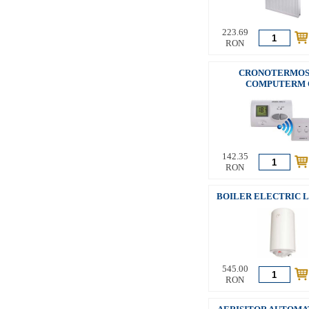
223.69
RON
CRONOTERMOS
COMPUTERM 
142.35
RON
BOILER ELECTRIC L
545.00
RON