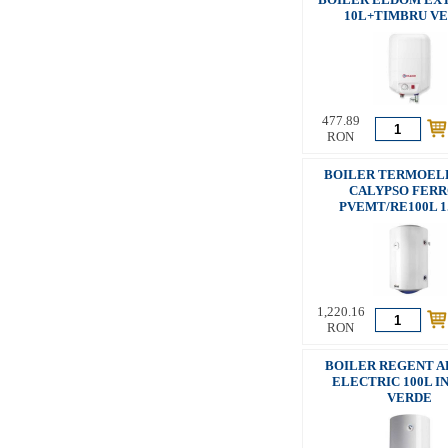
10L+TIMBRU V
477.89
RON
BOILER TERMOEL
CALYPSO FERR
PVEMT/RE100L 
1,220.16
RON
BOILER REGENT A
ELECTRIC 100L I
VERDE