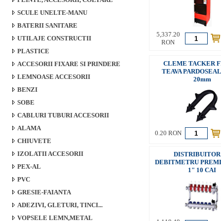
SCULE UNELTE-MANU
BATERII SANITARE
5,337.20
UTILAJE CONSTRUCTII
RON
PLASTICE
CLEME TACKER F
ACCESORII FIXARE SI PRINDERE
TEAVA PARDOSEALA
LEMNOASE ACCESORII
20mm
BENZI
SOBE
CABLURI TUBURI ACCESORII
ALAMA
0.20 RON
CHIUVETE
IZOLATII ACCESORII
DISTRIBUITOR
DEBITMETRU PREMI
PEX-AL
1" 10 CAI
PVC
GRESIE-FAIANTA
ADEZIVI, GLETURI, TINCI...
VOPSELE LEMN,METAL