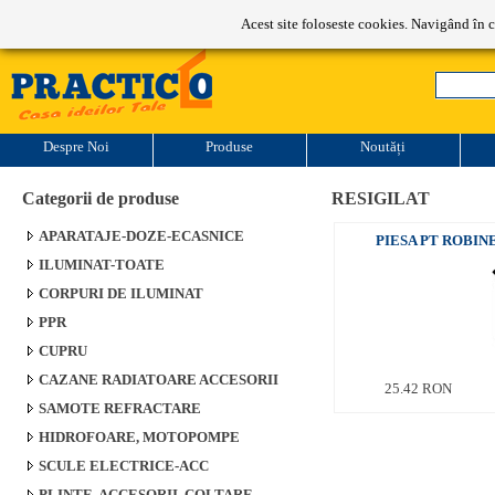
Program de lucru: L-V: 9-17
Acest site foloseste cookies. Navigând în c
Despre Noi
Produse
Noutăți
Categorii de produse
RESIGILAT
APARATAJE-DOZE-ECASNICE
PIESA PT ROBIN
ILUMINAT-TOATE
CORPURI DE ILUMINAT
PPR
CUPRU
CAZANE RADIATOARE ACCESORII
25.42 RON
SAMOTE REFRACTARE
HIDROFOARE, MOTOPOMPE
SCULE ELECTRICE-ACC
PLINTE, ACCESORII, COLTARE