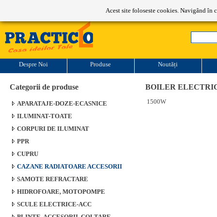
Program de lucru: L-V: 9-17
Acest site foloseste cookies. Navigând în c
Despre Noi
Produse
Noutăți
Categorii de produse
BOILER ELECTRIC
1500W
APARATAJE-DOZE-ECASNICE
ILUMINAT-TOATE
CORPURI DE ILUMINAT
PPR
CUPRU
CAZANE RADIATOARE ACCESORII
SAMOTE REFRACTARE
HIDROFOARE, MOTOPOMPE
SCULE ELECTRICE-ACC
PLINTE, ACCESORII, COLTARE