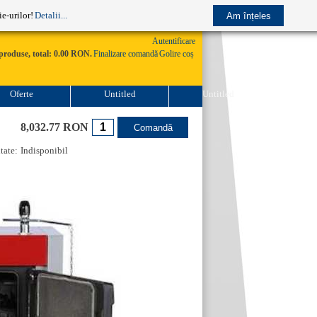
e-mail: comenzi@practico.ro
e-urilor!
Detalii...
Autentificare
produse, total: 0.00 RON.
Finalizare comandă
Golire coș
Oferte
Untitled
Untitled
8,032.77 RON
tate:
Indisponibil