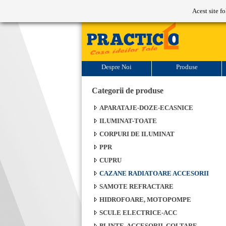
Program de lucru: L-V: 9-17
Acest site f
Despre Noi
Produse
Categorii de produse
APARATAJE-DOZE-ECASNICE
ILUMINAT-TOATE
CORPURI DE ILUMINAT
PPR
CUPRU
CAZANE RADIATOARE ACCESORII
SAMOTE REFRACTARE
HIDROFOARE, MOTOPOMPE
SCULE ELECTRICE-ACC
PLINTE, ACCESORII, COLTARE