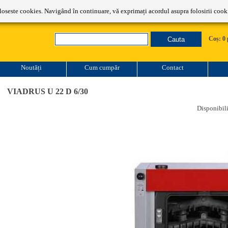
Comenzi: 0787.325.753
oloseste cookies. Navigând în continuare, vă exprimați acordul asupra folosirii cooki
Coș: 0 
Noutăți
Cum cumpăr
Contact
VIADRUS U 22 D 6/30
Disponibili