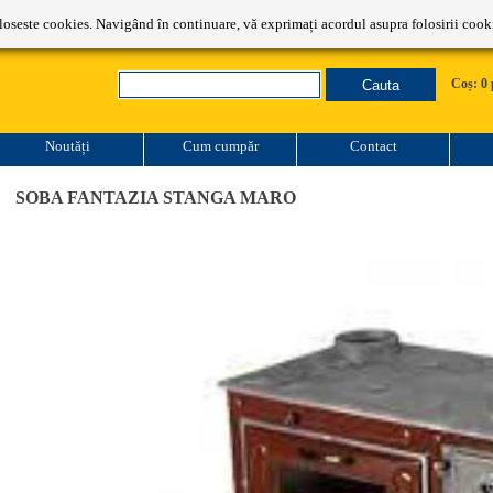
Comenzi: 0787.325.753
oloseste cookies. Navigând în continuare, vă exprimați acordul asupra folosirii cooki
Coș: 0 
Noutăți
Cum cumpăr
Contact
SOBA FANTAZIA STANGA MARO