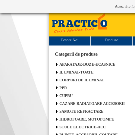
Program de lucru: L-V: 9-17
Acest site f
Despre Noi
Produse
Categorii de produse
APARATAJE-DOZE-ECASNICE
ILUMINAT-TOATE
CORPURI DE ILUMINAT
PPR
CUPRU
CAZANE RADIATOARE ACCESORII
SAMOTE REFRACTARE
HIDROFOARE, MOTOPOMPE
SCULE ELECTRICE-ACC
PLINTE, ACCESORII, COLTARE