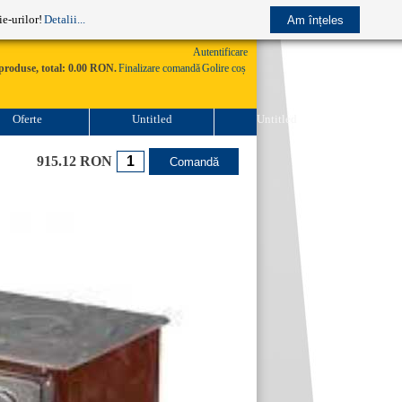
e-mail: comenzi@practico.ro
e-urilor!
Detalii...
Autentificare
produse, total: 0.00 RON.
Finalizare comandă
Golire coș
Oferte
Untitled
Untitled
915.12 RON
Disponibilitate: